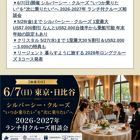
▼6/7(日)開催 シルバーシー・クルーズ "いつか乗りた
い"を"次に乗りたい"へ 2026-2027年 ランチ付クルーズ相
談会
▼5/29(金)まで シルバーシー・クルーズ 1室最大
US$7,000割引 なんとUS$2,000台後半から乗船可能 年末
年始の設定もあり
▼クリスタル 5/27(水)まで 1室最大30％割引＆US$2,000
～3,000の特典も
▼リージェント 暮らすように旅する 2028年ロングクルー
ズ 3コース発表