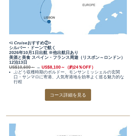
<i
Cruise
おすすめ②>
シルバー・ドーンで航く
2026年10月1日出航 ※他出航日あり
美酒と美食 スペイン・フランス周遊（リスボン～ロンドン）
12泊13日
US$10,600～
→
US$8,100～（約24％OFF）
ぶどう収穫時期のボルドー、モンサンミッシェルの玄関
口・サンマロに寄港、人気寄港地を効率よく巡る魅力的な
行程
コース詳細を見る