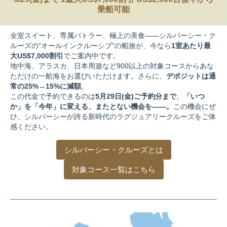
乗船可能
全室スイート、専属バトラー、極上の美食——シルバーシー・ク
ルーズの"オールインクルーシブ"の船旅が、今なら
1室あたり最
大US$7,000割引
でご案内中です。
地中海、アラスカ、日本周遊など900以上の対象コースからあな
ただけの一航海をお選びいただけます。さらに、
デポジットは通
常の25%→15%に減額
。
この代金で予約できるのは
5月29日(金)ご予約分まで
。
「いつ
か」を「今年」に変える、またとない機会を——。
この機会にぜ
ひ、シルバーシーが誇る新時代のラグジュアリークルーズをご体
感ください。
シルバーシー・クルーズとは
対象コース一覧はこちら