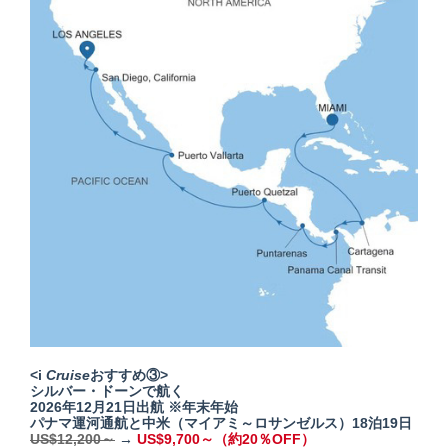
<i
Cruise
おすすめ③>
シルバー・ドーンで航く
2026年12月21日出航 ※年末年始
パナマ運河通航と中米（マイアミ～ロサンゼルス）18泊19日
US$12,200～
→
US$9,700～（約20％OFF）