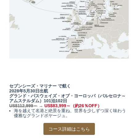
セブンシーズ・マリナー で航く
2028年5月30日出航
グランド・パスウェイズ・オブ・ヨーロッパ
（バルセロナ～
アムステルダム）101泊102日
US$112,999～
→
US$83,999～（約26％OFF）
海を越えて名港と絶景を重ね、世界を少しずつ深く味わう
優雅なグランドボヤージュ。
コース詳細はこちら