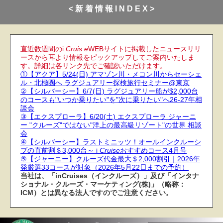
< 新 着 情 報 I N D E X >
直近数週間のi
Cruis
e
WEBサイトに掲載したニュースリリ
ースから耳より情報をピックアップしてご案内いたしま
す。詳細は各リンク先でご確認いただけます。
①
【アクア】5/24(日) アマゾン川・メコン川からセーシェ
ル・北極圏へ ラグジュアリー探検旅行セミナー@東京
②【シルバーシー】6/7(日) ラグジュアリー船が$2,000台
のコースも"いつか乗りたい"を"次に乗りたい"へ26-27年相
談会
③【エクスプローラ】6/20(土) エクスプローラ ジャーニ
ー "クルーズ"ではない"洋上の最高級リゾート"の世界 相談
会
④【シルバーシー】ラストミニッツ！オールインクルーシ
ブの直前割＄3,000台～ i
Cruise
おすすめコース4月号
⑤【ジャーニー】クルーズ代金最大＄2,000割引｜2026年
発厳選33コースが対象（2026年5月22日までの予約）
当社は、「inCruises（インクルーズ）」及び「インタナ
ショナル・クルーズ・マーケティング(株)」（略称：
ICM）とは異なる法人ですのでご注意ください。