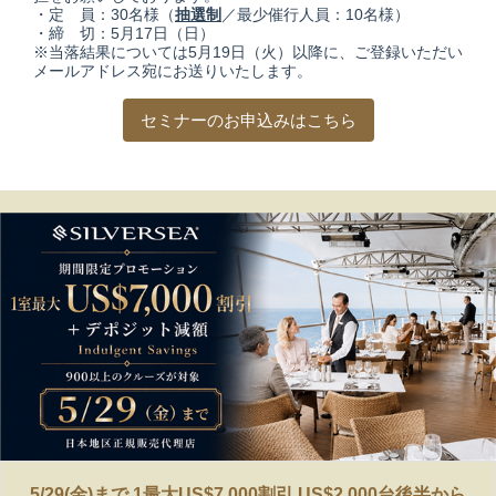
・定 員：30名様（
抽選制
／最少催行人員：10名様）
・締 切：5月17日（日）
※当落結果については5月19日（火）以降に、ご登録いただい
メールアドレス宛にお送りいたします。
セミナーのお申込みはこちら
5/29(金)まで 1最大US$7,000割引 US$2,000台後半から