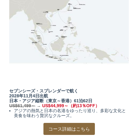
セブンシーズ・スプレンダーで航く
2028年11月4日出航
日本・アジア縦断（東京～香港）61泊62日
US$61,499～
→
US$44,999～（約13％OFF）
アジアの熱気と日本の名港をゆったり巡り、多彩な文化と
美食を味わう贅沢なクルーズ。
コース詳細はこちら