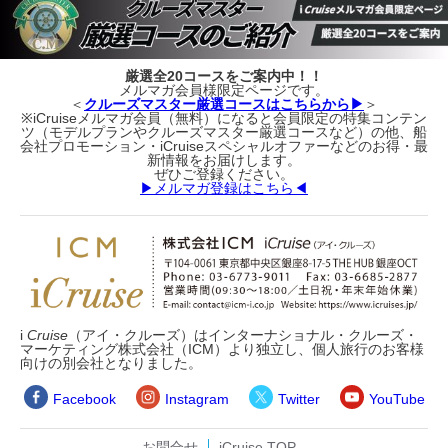
厳選全20コースをご案内中！！
メルマガ会員様限定ページです。
＜
クルーズマスター厳選コースはこちらから▶
＞
※iCruiseメルマガ会員（無料）になると会員限定の特集コンテン
ツ（モデルプランやクルーズマスター厳選コースなど）の他、船
会社プロモーション・iCruiseスペシャルオファーなどのお得・最
新情報をお届けします。
ぜひご登録ください。
▶メルマガ登録はこちら◀
i
Cruise
（アイ・クルーズ）はインターナショナル・クルーズ・
マーケティング株式会社（ICM）より独立し、個人旅行のお客様
向けの別会社となりました。
Facebook
Instagram
Twitter
YouTube
お問合せ
iCruise TOP