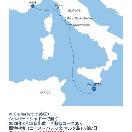
<i
Cruise
おすすめ①>
シルバー・シャドーで航く
2026年8月18日出航 ＊類似コースあり
西地中海（ニース～バレッタ/マルタ島）6泊7日