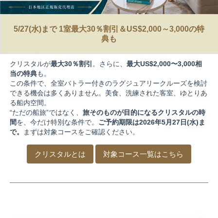
5/27(水)まで 1室最大30％割引＆US$2,000～3,000の特
典も
クリスタルが
最大30％割引
。さらに、
最大US$2,000〜3,000相
当の特典
も。
この条件で、全室バトラー付きのラグジュアリークルーズを検討
できる機会は多くありません。美食、洗練された客室、ゆとりあ
る船内空間。
“ただの船旅”ではなく、
旅そのものが目的になるクリスタルの時
間
を、今だけ特別な条件で。
ご予約期限は2026年5月27日(水)ま
で。
まずは対象コースをご確認ください。
クリスタルとは
対象コース一覧はこちら